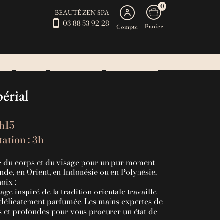
0
BEAUTÉ ZEN SPA
03 88 53 92 28
Panier
Compte
SPA
BEAUTÉ
ABONNEMENTS
SOINS DE L ETE
érial
3h15
ation : 3h
e du corps et du visage pour un pur moment
nde, en Orient, en Indonésie ou en Polynésie.
oix :
e inspiré de la tradition orientale travaille
t délicatement parfumée. Les mains expertes de
 et profondes pour vous procurer un état de