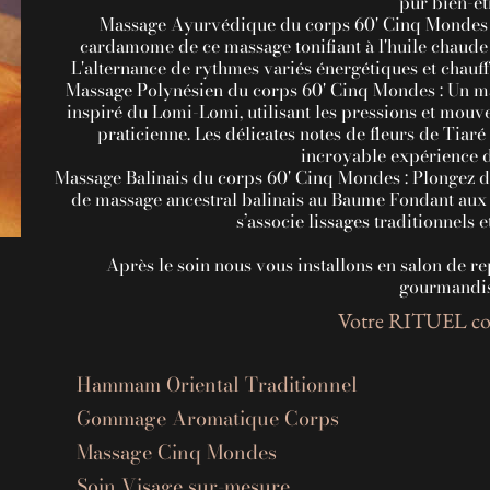
pur bien-êt
Massage Ayurvédique du corps 60' Cinq Mondes : P
cardamome de ce massage tonifiant à l'huile chaude i
L'alternance de rythmes variés énergétiques et chauffa
Massage Polynésien du corps 60' Cinq Mondes : Un mas
inspiré du Lomi-Lomi, utilisant les pressions et mouv
praticienne. Les délicates notes de fleurs de Tiar
incroyable expérience d
Massage Balinais du corps 60' Cinq Mondes : Plongez dan
de massage ancestral balinais au Baume Fondant aux N
s’associe lissages traditionnels 
Après le soin nous vous installons en salon de re
gourmandis
Votre RITUEL co
Hammam Oriental Traditionnel
Gommage Aromatique Corps
Massage Cinq Mondes
Soin Visage sur-mesure