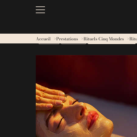
Accueil
Prestations
Rituels Cinq Mondes
Rit
BESOINS
MASSAGES
RITUELS CINQ MONDES