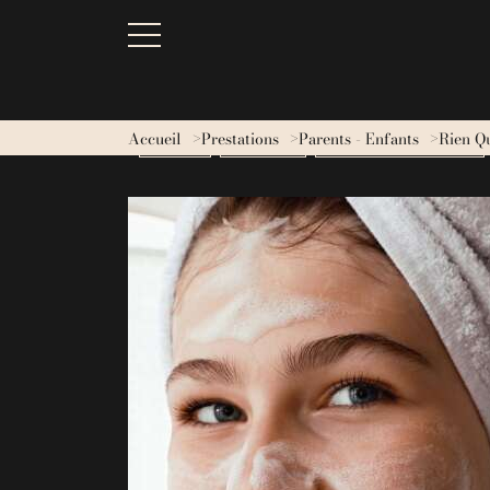
Accueil
Prestations
Parents - Enfants
Rien Qu
BESOINS
MASSAGES
RITUELS CINQ MONDES