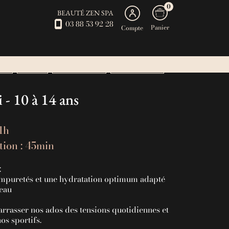
0
BEAUTÉ ZEN SPA
03 88 53 92 28
Panier
Compte
SPA
BEAUTÉ
ABONNEMENTS
SOINS DE L ETE
- 10 à 14 ans
 1h
tion : 45min
:
impuretés et une hydratation optimum adapté
peau
rrasser nos ados des tensions quotidiennes et
os sportifs.