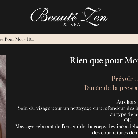
e Pour Moi - 10...
HAMMAM & JACUZZI
PARENTS - ENFANTS
SOINS VISAGE
HEAD 
Rien que pour Moi 
Prévoir :
Durée de la presta
Au choix 
Soin du visage pour un nettoyage en profondeur des 
au type de 
OU
Massage relaxant de l'ensemble du corps destiné à déba
des courbatures de n