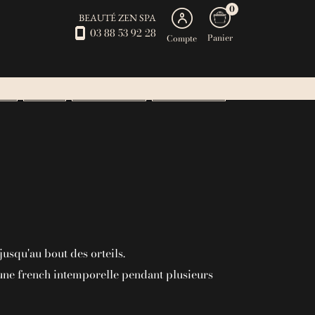
0
BEAUTÉ ZEN SPA
03 88 53 92 28
Panier
Compte
SPA
BEAUTÉ
ABONNEMENTS
SOINS DE L ETE
jusqu'au bout des orteils.
une french intemporelle pendant plusieurs