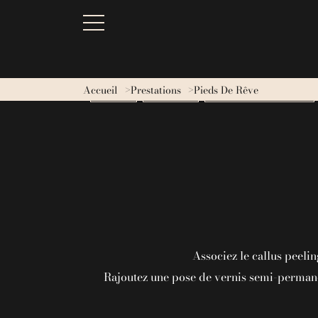
Accueil
Prestations
Pieds De Rêve
BESOINS
MASSAGES
RITUELS CINQ MONDES
Associez le callus peelin
Rajoutez une pose de vernis semi-permane