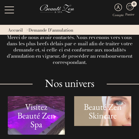
0
Panier
Compte
Votre demande d'annulation a bien été reçue.
Accueil
Demande D'annulation
Merci de nous avoir contactés. Nous revenons vers vous
dans les plus brefs délais par e-mail afin de traiter votre
demande et, si celle-ci est conforme aux modalités
d'annulation en vigueur, de procéder au remboursement
correspondant.
Nos univers
Visitez
Beauté Zen
Beauté Zen
Skincare
Spa