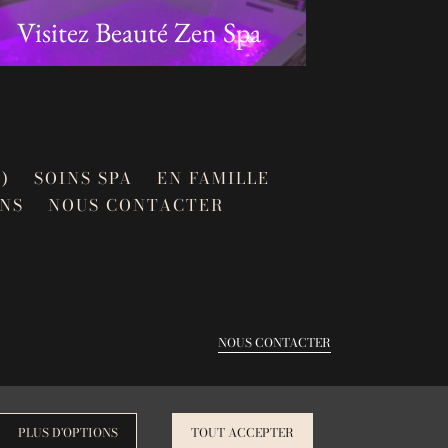
Visitez Beauté Zen Spa
Beau
)
SOINS SPA
EN FAMILLE
NS
NOUS CONTACTER
NOUS CONTACTER
PLUS D'OPTIONS
TOUT ACCEPTER
,
Site by Kyxar
Ideosens