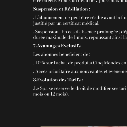
être effective dans un délai de 7 jours maximum
Suspension et Résiliation :
. L’abonnement ne peut être résilié avant la 
justifié par un certificat médical.
. Suspension : En cas d’absence prolongée ; d
durée maximale de 1 mois, repoussant ainsi la 
7.Avantages Exclusifs
:
Les abonnés bénéficient de :
.-10% sur l’achat de produits Cinq Mondes en
. Accès prioritaire aux nouveautés et évèneme
8.Evolution des Tarifs :
.Le Spa se réserve le droit de modifier ses tar
mois ou 12 mois).