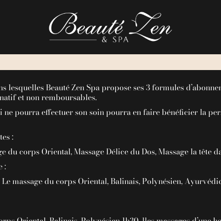
onditions générales d’abonnement Beauté Zen S
ns lesquelles Beauté Zen Spa propose ses 3 formules d’abonneme
natif et non remboursables.
 ne pourra effectuer son soin pourra en faire bénéficier la p
es :
age du corps Oriental, Massage Délice du Dos, Massage la tête da
 :
, Le massage du corps Oriental, Balinais, Polynésien, Ayurvédi
orps Oriental, Balinais, Polynésien 1h30, lles massages d’un