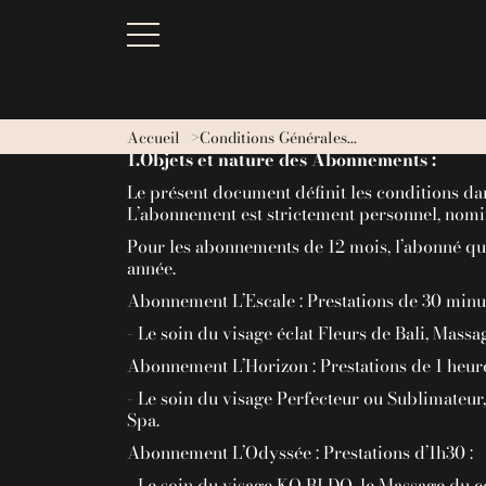
C
Accueil
Conditions Générales...
1.Objets et nature des Abonnements :
Le présent document définit les conditions da
L’abonnement est strictement personnel, nomi
Pour les abonnements de 12 mois, l’abonné qui
année.
Abonnement L’Escale : Prestations de 30 minut
- Le soin du visage éclat Fleurs de Bali, Mass
Abonnement L’Horizon : Prestations de 1 heure
- Le soin du visage Perfecteur ou Sublimateur
Spa.
Abonnement L’Odyssée : Prestations d’1h30 :
- Le soin du visage KO BI DO, le Massage du c