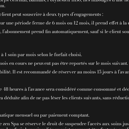
um.
client peut souscrire à deux types d’engagements :
our une période ferme de 6 mois ou 12 mois, il prend effet à la 
le, l’abonnement prend fin automatiquement, sauf si le client sou
1 soin par mois selon le forfait choisi.
ois en cours ne peuvent pas être reportés sur le mois suivant.
ibilité. Il est recommandé de réserver au moins 15 jours à l’ava
 de 48 heures à l’avance sera considéré comme consommé et d
ra déduite afin de ne pas léser les clients suivants, sans réductio
omatique mensuel ou par paiement comptant.
zen Spa se réserve le droit de suspendre l’accès aux soins jusq