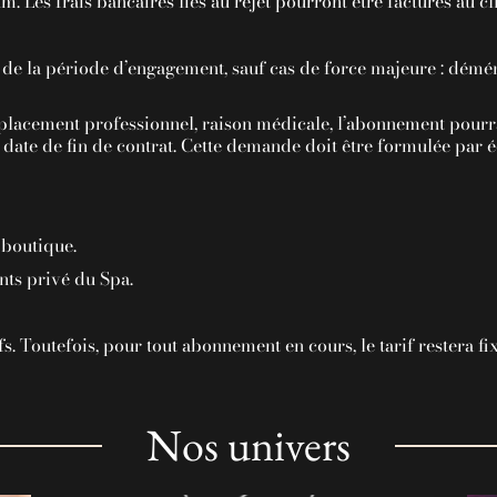
. Les frais bancaires liés au rejet pourront être facturés au cli
fin de la période d’engagement, sauf cas de force majeure : dé
éplacement professionnel, raison médicale, l’abonnement pourr
date de fin de contrat. Cette demande doit être formulée par éc
 boutique.
nts privé du Spa.
ifs. Toutefois, pour tout abonnement en cours, le tarif restera f
Nos univers