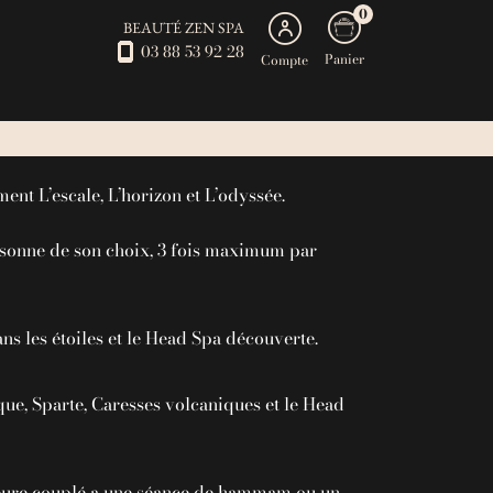
0
BEAUTÉ ZEN SPA
03 88 53 92 28
Panier
Compte
pa
nt L’escale, L’horizon et L’odyssée.
ersonne de son choix, 3 fois maximum par
ns les étoiles et le Head Spa découverte.
que, Sparte, Caresses volcaniques et le Head
e heure couplé a une séance de hammam ou un