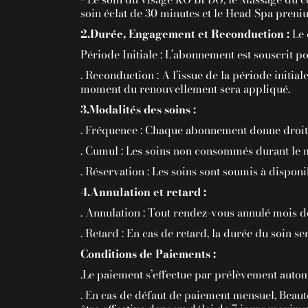
soin éclat de 30 minutes et le Head Spa preni
2.Durée, Engagement et Reconduction :
Le 
Période Initiale : L’abonnement est souscrit p
. Reconduction : A l’issue de la période initia
moment du renouvellement sera appliqué.
3.Modalités des soins :
. Fréquence : Chaque abonnement donne droit à 
. Cumul : Les soins non consommés durant le m
. Réservation : Les soins sont soumis à dispon
4.Annulation et retard :
. Annulation : Tout rendez-vous annulé mois
. Retard : En cas de retard, la durée du soin se
Conditions de Paiements :
.Le paiement s’effectue par prélèvement aut
. En cas de défaut de paiement mensuel, Beaute 