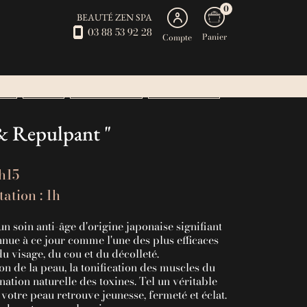
0
BEAUTÉ ZEN SPA
03 88 53 92 28
Panier
Compte
SPA
BEAUTÉ
ABONNEMENTS
SOINS DE L ETE
& Repulpant "
1h15
ation : 1h
 soin anti-âge d'origine japonaise signifiant
nnue à ce jour comme l'une des plus efficaces
u visage, du cou et du décolleté.
ion de la peau, la tonification des muscles du
ination naturelle des toxines. Tel un véritable
votre peau retrouve jeunesse, fermeté et éclat.