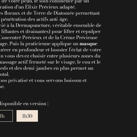
 de votre peau, le soin commence par un
ication d'un Élixir Précieux adapté.
mes floraux et de Terre de Diatomée permettant
pénétration des actifs anti-âge.
cié à la Dermapuncture, véritable ensemble de
ftantes et drainantes) pour lifter et repulper
u Concentré Précieux et de la Crème Précieuse
age. Puis la praticienne applique un
masque
rer en profondeur et booster l’éclat de votre
n vous devez choisir entre plusieurs zones du
ssage actif fermeté sur le visage, le cou et le
pieds et des demi-jambes en plus permet un
otal.
pos privatisé et vous servons boisson et
e.
disponible en version :
1h
1h30