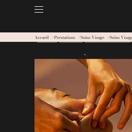
Accueil
Prestations
Soins Visage
Soins Visag
BESOINS
MASSAGES
RITUELS CINQ MONDES
">