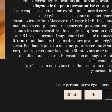
Pour déterminer les produits adaptés aux besoins
diagnostic de peau personnalisé
et l'appl
Cette étape est suivie d’une exfoliation à base d’enzy
d’oxygéner les tissus pour une meilleure 
Ensuite vient le Soin Massage du Visage KO BI DO asso
manœuvres complémentaires (énergétiques, anti-rides, li
toutes les zones sensibles du visage. L’application d
aux 8 brevets permet d’augmenter l’efficacité du mass
liftant
répondant aux besoins de votre peau pour régéné
peau. Pendant la pose du masque, pour la version 50mi
corps à masser et pour la version 80min vous avez un ma
décolleté puis les bras. Et ensuite un massage des 
relâchement t
Après le soin nous vous installons en salon de re
gourmandis
Cette prestation est également 
30min
1h