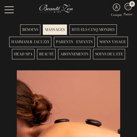
0
Panier
Compte
BESOINS
MASSAGES
RITUELS CINQ MONDES
HAMMAM & JACUZZI
PARENTS - ENFANTS
SOINS VISAGE
HEAD SPA
BEAUTÉ
ABONNEMENTS
SOINS DE L ETE